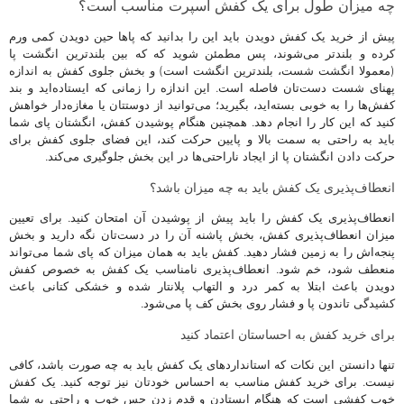
چه میزان طول برای یک کفش اسپرت مناسب است؟
پیش از خرید یک کفش دویدن باید این را بدانید که پاها حین دویدن کمی ورم
کرده و بلندتر می‌شوند، پس مطمئن شوید که که بین بلندترین انگشت پا
(معمولا انگشت شست، بلندترین انگشت است) و بخش جلوی کفش به اندازه
پهنای شست دست‌تان فاصله است. این اندازه را زمانی که ایستاده‌اید و بند
کفش‌ها را به خوبی بسته‌اید، بگیرید؛ می‌توانید از دوستتان یا مغازه‌دار خواهش
کنید که این کار را انجام دهد. همچنین هنگام پوشیدن کفش، انگشتان پای شما
باید به راحتی به سمت بالا و پایین حرکت کند، این فضای جلوی کفش برای
حرکت دادن انگشتان پا از ایجاد ناراحتی‌ها در این بخش جلوگیری می‌کند.
انعطاف‌پذیری یک کفش باید به چه میزان باشد؟
انعطاف‌پذیری یک کفش را باید پیش از پوشیدن آن امتحان کنید. برای تعیین
میزان انعطاف‌پذیری کفش، بخش پاشنه آن را در دست‌تان نگه دارید و بخش
پنجه‌اش را به زمین فشار دهید. کفش باید به همان میزان که پای شما می‌تواند
منعطف شود، خم شود. انعطاف‌پذیری نامناسب یک کفش به خصوص کفش
دویدن باعث ابتلا به کمر درد و التهاب پلانتار شده و خشکی کتانی باعث
کشیدگی تاندون پا و فشار روی بخش کف پا می‌شود.
برای خرید کفش به احساستان اعتماد کنید
تنها دانستن این نکات که استانداردهای یک کفش باید به چه صورت باشد، کافی
نیست. برای خرید کفش مناسب به احساس خودتان نیز توجه کنید. یک کفش
خوب کفشی است که هنگام ایستادن و قدم زدن حس خوب و راحتی به شما