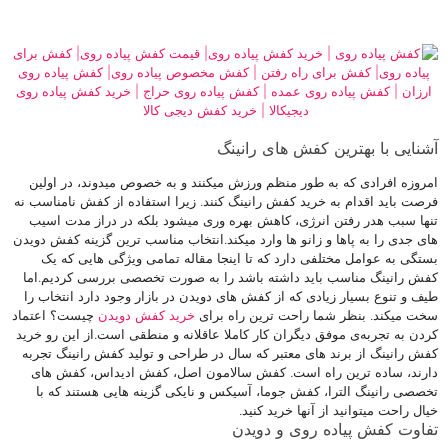
کفش پیاده روی عمده | کفش پیاده روی حراج | خرید کفش پیاده روی دیجیکالا |
خرید کفش دیجی کالا
آشنایی با
بهترین کفش های رانینگ
امروزه افرادی که به طور منظم ورزش میکنند و به خصوص میدوند، در اولین
فرصت باید اقدام به خرید کفش رانینگ کنند. زیرا استفاده از کفش نامناسب نه
تنها سبب هدر رفتن انرژی، کاهش بهره وری میشود بلکه در دراز مدت اسیب
های جدی را به پاها و زانو ها وارد میکند.انتخاب مناسب ترین گزینه کفش دویدن
بستگی به عوامل مختلفی دارد که تا اینجا مقاله تمامی ویژگی هایی که یک
کفش رانینگ مناسب باید داشته باشد را به صورت تخصصی بررسی کردیم.اما
طیف و تنوع بسیار زیادی که از کفش های دویدن در بازار وجود دارد انتخاب را
سخت میکند. بنظر شما راحت ترین راه برای
خرید کفش دویدن
چیست؟ اعتماد
کردن به تجربه‌ی موفق دیگران کار کاملا عاقلانه و منطقی است.از این رو خرید
کفش رانینگ از برند های معتبر که سال در طراحی و تولید کفش رانینگ تجربه
دارند، ساده ترین راه است. کفش سالامون اصل، کفش ادیداس، کفش های
تخصصی رانینگ الترا، کفش جوما، آسیکس و نایکی گزینه هایی هستند که با
خیال راحت میتوانید از آنها خرید کنید.
تفاوت
کفش پیاده روی و دویدن