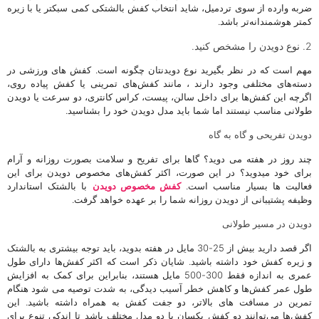
ضربه وارده از سوی تردمیل، شاید انتخاب کفش بالشتکی کمی سبکتر یا با زیره
کمتر هوشمندانه‌تر باشد.
2. نوع دویدن را مشخص کنید.
مهم است که در نظر بگیرید نوع دویدنتان چگونه است. کفش های ورزشی در
دسته‌های مختلفی وجود دارند ، مانند کفش‌های تمرینی یا کفش پیاده روی،
اگرچه این کفش‌ها برای داخل سالن، پیست، کراس کانتری، دو سرعت یا دویدن
طولانی مناسب نیستند اما شما باید مدل دویدن خود را بشناسید.
دویدن تفریحی و گاه به گاه
چند روز در هفته می دوید؟ گاها برای تفریح و سلامت بصورت روزانه و آرام
برای خود می‎دوید؟ در این صورت، اکثر کفش‌های مخصوص دویدن برای این
فعالیت ها بسیار مناسب است.
کفش مخصوص دویدن
با بالشتک استاندارد
وظیفه پشتیبانی از دویدن روزانه شما را بر عهده خواهد گرفت.
دویدن در مسیر طولانی
اگر قصد دارید بیش از 25-30 مایل در هفته بدوید، باید توجه بیشتری به بالشتک
و زیره کفش خود داشته باشید. شایان ذکر است که اکثر کفش‌ها دارای طول
عمری به اندازه فقط 300-500 مایل هستند، بنابراین برای کمک به افزایش
طول عمر کفش‌ها و کاهش خطر آسیب دیدگی، به شدت توصیه می شود هنگام
تمرین در مسافت های بالاتر، دو جفت کفش به همراه داشته باشید. این
کفش‌ها می‌توانند دو کفش یکسان یا دو مدل مختلف باشد تا اندکی تنوع برای