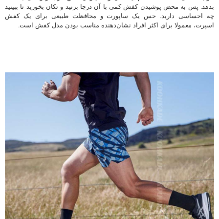
بدهد. پس به محض پوشیدن کفش کمی با آن درجا بزنید و تکان بخورید تا ببینید
چه احساسی دارید. حس یک ساپورت و محافظت طبیعی برای یک کفش
اسپرت، معمولا برای اکثر افراد نشان‌دهنده مناسب بودن مدل کفش است.
کفش دویدن مردانه | کفش رانینگ مردانه | کفش دویدن زنانه | کفش رانینگ
زنانه | کفش دویدن اورجینال | کفش مناسب دویدن دیجی کالا | کفش دویدن
مردانه ایرانی