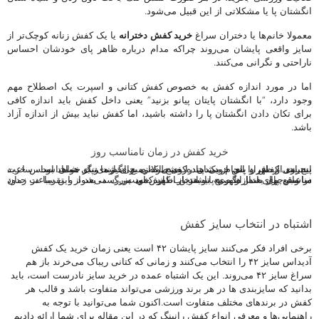
انگشتان پا یا مشکلاتی از این قبیل می‌شود.
معمولا خانم‌ها یا دختران سراغ
خرید کفش دخترانه
یا یک کفش زنانه کوچک‌تر از
سایز واقعی پایشان می‌روند چراکه مدام درباره ظاهر پای خودشان احساس
ناراحتی و نگرانی می‌کنند.
اما در مورد اندازه کفش به خصوص کفش کتانی و اسپرت یک اصطلاح مهم
وجود دارد، “با انگشتان پایتان پیانو بزنید” یعنی داخل کفش باید اندازه کافی
برای تکان دادن انگشتان پا را داشته باشید، اما کفش نباید بیش از اندازه آزاد
باشد.
خرید کفش در زمان نامناسب روز
بسیاری از افراد پای خودشان را صبح اندازه می‌گیرند و بر همان اساس خرید اینترنتی کفش را انجام می‌دهند. کفشی که صبح اندازه‌ی پای شما است، ساعت پنج بعد از ظهر و پس از یک پیاده‌روی طولانی برای شما تنگ خواهد بود.
در واقع پای شما از صبح تا بعد از ظهر کمی بزرگ می‌شود و تقریبا در حدود ساعت چهار بعداز ظهر به بیشترین اندازه خود می‌رسد، بعد از این ساعت زمان مناسبی برای اندازه‌گیری پا و انتخاب کفش است.
کفش رانینگ آدیداس | کفش رانینگ نایک | کفش رانینگ پوما | کفش رانینگ
کوهکده | کفش رانینگ ریباک | کفش رانینگ اصل | کفش فروشی | کفش آنلاین
اشتباه در انتخاب سایز کفش
برخی افراد فکر می‌کنند سایز پایشان ۴۲ است یعنی زمان خرید یک کفش
آدیداس سایز ۴۲ را انتخاب می‌کنند و زمانی که کتانی ریباک می‌خرند باز هم
سراغ سایز ۴۲ می‌روند. این یک اشتباه عمده در خرید سایز نادرست است، باید
بدانید که سایزبندی ها در هر برند ورزشی می‌تواند متفاوت باشد و قالب هر
کفش در برندهای مختلف متفاوت است.اکنون شما می‌توانید با توجه به
راهنمایی‌ها و معرفی انواع کفش رانینگ که در این مقاله برای شما ارائه دادیم