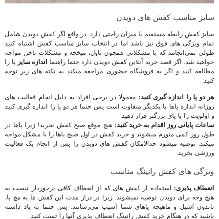
سایز مناسب کفش های دویدن
سایز کفش رابطه مستقیم با میزان راحتی دارد. در واقع اگر کفش دویدن شامل
تمام ویژگی های فوق نیز باشد اما در انتخاب سایز مناسب کفش اشتباه کنید
طولی نمی‌انجامد که با مشکلاتی همچون تاول، میخچه و مشکلات ناخن مواجه
خواهید شد. اگر قصد خرید آنلاین کفش دویدن دارد حتما راهنما
اندازه سایز
پا را
مطالعه کنید و اگر به فروشگاه حضوری مراجعه میکند به نکته های زیر توجه
کنید:
هر دو پا را اندازه گیری کنید:
معمولا در برخی افراد به دلیل انجام فعالیت های
روزانه اندازه پاها با یکدیگر متفاوت است پس حتما هر دو پا را اندازه گیری کنید
و اولویت را با پای بزرگتر قرار دهید.
ساعات پایانی روز اقدام به خرید کنید:
هیچ موقع صبح کفش نخرید! زیرا پاها در
طول روز کمی متورم میشوند و خرید کفش در اول صبح پاها را با مشکل مواجه
میکند. توصیه میشود حدالامکان کفش های دویدن را پس از انجام یک فعالیت
ورزشی بخرید.
ویژگی های
کفش رانینگ مناسب
انعطاف پذیری:
استفاده از کفش های که از انعطاف کافی برخوردار نیست به
هیچ وجه برای دویدن توصیه نمیشوند. زیرا در دراز مدت این کفش ها به مچ پا،
تاندون آشیل و ماهیچه پاهای شما آسیب می‌رسانند. پس حتما به یاد داشته
باشید که در هنگام خرید کفش رانینگ انعطاف پذیری آنها را تست کنید.