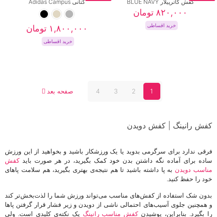
در
است
کفش کاترپیلار BLUE NAVY
کتانی Adidas Campus
دارای
انواع
صفحه
در
۸۲۰,۰۰۰
تومان
انواع
مختلفی
محصول
صفحه
مختلفی
می
خرید اقساطی
۱,۸۰۰,۰۰۰
تومان
انتخاب
محصول
می
باشد.
شوند
انتخاب
باشد.
خرید اقساطی
گزینه
این
شوند
گزینه
ها
محصول
ها
این
ممکن
دارای
ممکن
محصول
است
انواع
است
دارای
در
مختلفی
در
انواع
صفحه
می
1
2
3
4
صفحه بعد
صفحه
مختلفی
محصول
باشد.
محصول
می
انتخاب
گزینه
انتخاب
باشد.
شوند
ها
شوند
گزینه
کفش
رانینگ | کفش دویدن
ممکن
ها
است
ممکن
در
فرقی ندارد برای سرگرمی بدوید یا یک ورزشکار باشید و بخواهید از این ورزش
است
صفحه
ساده برای آماده نگه داشتن بدن خود کمک بگیرید، در هر صورت باید
کفش
در
محصول
مناسب دویدن
به پا داشته باشید تا هم نتیجه‌ی بهتری بگیرید، هم سلامت پاهای
صفحه
انتخاب
خود را حفظ کنید.
محصول
شوند
انتخاب
بدون شک استفاده از کفش‌های مناسب می‌تواند ورزش شما را لذت‌بخش‌تر کند
شوند
و همچنین جلوی آسیب‌های احتمالی ناشی از دویدن و زیر فشار قرار گرفتن پاها
را بگیرد. بنابراین، پوشیدن
کفش مناسب رانینگ
یک نکته‌ی کلیدی است. ولی