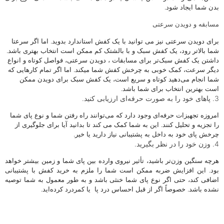
بدن شما ایجاد شود.
مسابقه و دویدن سرعتی
برای دویدن سرعتی نیز می توانید با یک کفش استاندارد بدوید. اما اگر سرعتا
شما بالاتر رود، یک کفش سبک و با بالشتک کم ممکن است انتخاب بهتری باشد.
داشتن یک کفش سبک‌تر برای مسابقات ، دویدن سرعتی، فواصل کوتاه و انواع
دیگر سرعت، کمک خوبی به چرخش کفش شما میکند. اما اگر تمام کارهایی که
شما انجام می‌دهید کوتاه و سریع است، یک کفش سبک برای دویدن ممکن
است بهترین انتخاب برای شما باشد.
3. پاهای خود را به صورت حرفه‌ای ارزیابی کنید.
امروزه تجهیزات حرفه‌ای وجود دارد که می‌توانند راه رفتن شما و نوع پای شما
را تجزیه و تحلیل کنند. این به شما کمک می کند تا بدانید آیا برای جلوگیری از
چرخش پای خود به داخل به پشتیبانی نیاز دارید یا خیر.
4. وزن خود را در نظر بگیرید.
هرچه سنگین وزن‌تر باشید، تأثیر نیروی وارده بین پای شما و زمین بیشتر خواهد
بود. این افزایش ضربه ممکن است شما را ملزم به خرید کفش با پشتیبانی
اضافی کند، حتی اگر نوع پای شما خنثی باشد و به طور معمول به شما توصیه
نشده باشد. خصوصاً اگر از قبل احساس درد پا یا کمردرد کرده‌اید.
خرید کفش رانینگ | قیمت کفش رانینگ| کفش برای رانینگ| کفش برای پیاده
روی | کفش مخصوص رانینگ| کفش رانینگ ارزان | کفش رانینگ عمده | کفش