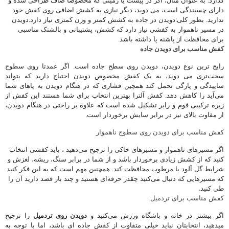
گذارد. به عنوان مثال، اگر در پیست یا زمینی که مخصوصاً صاف طراحی شده و
دارای چسبندگی است، می دوید، دیگر نیازی به کشش اضافی روی کفش خود
ندارید. بطور کلی:دویدن در جاده به کشش کمتر و وزن کمتری نیاز دارد.دویدن
در مسیر ناهموار به کفشی نیاز دارد که کشش، پشتیبانی و بالشتک مناسبی
برای محافظت از پاشنه پا داشته باشد.
کفش مناسب برای دویدن جاده
رایج ترین نوع دویدن، دویدن روی سطح جاده است. اگر عمدتا روی سطوح
سخت‌تری می دوید، به یک کفش مخصوص دویدن احتیاج دارید که بتواند
ساییدگی و پارگی تحمل کند همچین فشاری که در هنگام دویدن به پاهای شما
می‌آید را کاهش دهد. کفش آلترا بهترین انتخاب برای شما هستند این کفش از
زیره ترکیبی فوم و رابر تشکیل شده است که علاوه بر راحتی در هنگام دویدن،
از مقاوت بالای نیز در برابر سایش برخوردار است.
کفش مناسب برای دویدن روی سطوح ناهموار
اگر مسیرهای ناهموار و مسیرهای خاکی را ترجیح می‌دهید ، باید کفشی انتخاب
کنید که از کشش زیادی برخوردار باشد و از شما در برابر سنگ، ریشه، لغزش و
شرایط گل آلود یا مرطوب محافظت کند. همچنین مهم است که به این فکر کنید
که مسیرهایی که دنبال می‌کنید چقدر حرفه‌ای هستید و چند بار قصد دارید آن را
طی کنید.
کفش مناسب برای تردمیل
اگر بیشتر در خانه و باشگاه ورزش می‌کنید و
دویدن روی تردمیل
را ترجیح
میدهید، انتخابتان نباید خیلی متفاوت از کفش جاده ای باشد، اما با توجه به