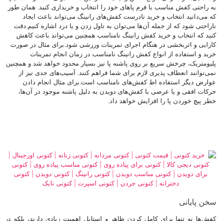
به راحتی کفش‌ مناسب با فرم پاهای خود را انتخاب و خریداری کنید. همان طور
که می‌دانید انتخاب و خرید نادرست کفش‌های رانینگ می‌تواند باعث ایجاد
ناراحتی شود که از جمله آن‌ها می‌توان به تاول زدن و یا درد اشاره کنیم.دقت
کنید که انتخاب و خرید کفش رانینگ نامناسب همچنین می‌تواند باعث کاهش
کارایی و اثربخشی در هنگام اجرای تمرینات ورزشی شود.برای مثال در صورت
خرید و استفاده از انواع کفش رانینگ نامناسب در زمان انجام تمرینات
پلیومتریک، چرخش سریع بر روی پاشنه پا نیز بسیار محدود خواهد شد و همچنین
نمی‌توانند انعطاف پذیری لازم برای شما فراهم کنند. آسیب‌های جدی نیز از
عوارض دیگر استفاده اط کفش‌های نامناسب است.برای مثال انجام دادن
حرکات افقی و یا عرضی با کفش‌های دویدن به دلیل پاشنه موجود در آن‌ها،
خطر پیچ خوردن پا را افزایش خواهد داد.
خرید کتونی | قیمت کتونی | کتونی مردانه | کتونی زنانه | کتونی اورجینال | کتونی
دیجی کالا | کتونی برای پیاده روی | کتونی مناسب پیاده روی | کتونی برای دویدن |
کتونی مناسب دویدن | کتونی رانینگ | کتونی دویدن | کتونی دخترانه | کتونی
جردن | کتونی اسپرت | کتونی نایک
سخن پایانی
کفش‌ها نه تنها برای کامل کردن ظاهر و استایل اهمیت زیادی دارند، بلکه در