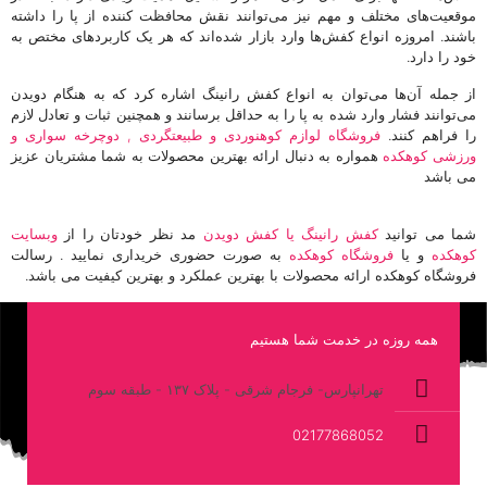
موقعیت‌های مختلف و مهم نیز می‌توانند نقش محافظت کننده از پا را داشته
باشند. امروزه انواع کفش‌ها وارد بازار شده‌اند که هر یک کاربردهای مختص به
خود را دارد.
از جمله آن‌ها می‌توان به انواع کفش رانینگ اشاره کرد که به هنگام دویدن
می‌توانند فشار وارد شده به پا را به حداقل برسانند و همچنین ثبات و تعادل لازم
را فراهم کنند.
فروشگاه لوازم کوهنوردی و طبیعتگردی , دوچرخه سواری و
ورزشی کوهکده
همواره به دنبال ارائه بهترین محصولات به شما مشتریان عزیز
می باشد
شما می توانید
کفش رانینگ یا کفش دویدن
مد نظر خودتان را از
وبسایت
کوهکده
و یا
فروشگاه کوهکده
به صورت حضوری خریداری نمایید . رسالت
فروشگاه کوهکده ارائه محصولات با بهترین عملکرد و بهترین کیفیت می باشد.
همه روزه در خدمت شما هستیم
تهرانپارس- فرجام شرقی - پلاک ۱۳۷ - طبقه سوم
02177868052