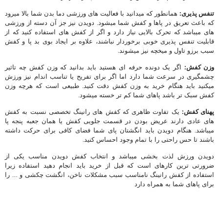
تنفس پذیری:
همانطور که میدانید با فعالیت های ورزشی دما بدن شما بالا میرود
که باعث تعریق در پاها و کفش شما میشود. دویدن نیز جز آن دسته از ورزشی
های میباشد که تحرک بالایی نیاز دارد و اگر از کفش های استفاده کنید که از
قابلیت تنفس پذیری خوبی برخوردار نباشند، علاوه بر ایجاد بوی بد پا و کفش
سبب برزو تاول و میخچه نیز میشوند.
وزن کفش:
اگر یک دونده حرفه ای هستید باید بدانید که وزن کفش چه تاثیر
چشمگیری در سرعت شما دارد اما اگر برای تفریح یا تناسب اندام نیز ورزش
میکنید باید هنگام خرید به وزن کفش دقت کنید. طبیعی است که هرچه وزن
کفش سبک تر باشد پاهای شما کم تر خسته میشود.
پهنای کفش:
یک تفاوت ظاهری که کفش های رانینگ تخصصی نسبت به کفش
های عادی دارند عریض بودن در قسمت جلویی کفش یا همان جعبه پنجه پا
میباشد. هنگام دویدن باید انگشتان پای شما فضای کافی برای حرکت داشته
باشند تا حس راحتی را با تمام وجود احساس کنید.
دویدن ورزش لذت بخشی میباشد و انتخاب کفش دویدن مناسب یکی از
ضرورتی ترین کارهای است که قبل از خرید باید انجام دهید استفاده زیرا
استفاده از کفش رانینگ نامناسب سبب مشکلات ناخن، انگشت چکشی و … را
برای پاهای شما به همراه دارد
کفش پیاده روی |
خرید کفش پیاده روی| قیمت کفش پیاده روی| کفش برای پیاده
روی| کفش برای راه رفتن | کفش مخصوص پیاده روی| کفش پیاده روی ارزان |