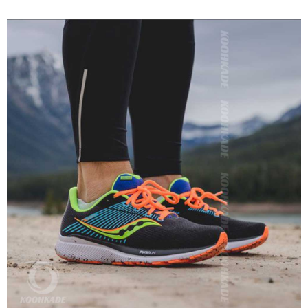
رانینگ حراج | خرید کفش رانینگ دیجیکالا | خرید کفش دیجی کالا