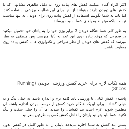
اکثر افراد گمان میکنند کفش های پیاده روی به دلیل ظاهری مشابهی که با
کفش های دویدن دارند میتوانند از آنها برای این فعالیت ورزشی استفاده کنند.
اما باید به شما بگوییم استفاده از کفش پیاده روی برای دویدن نه تنها مناسب
نیست بلکه میتواند به پاهای شما آسیب برساند.
به طور کلی شما هنگام دویدن 3 برابر وزن خود را به پاهای خود تحمیل میکنید
در صورتی که موقع پیاده روی این عدد به 1/5 میرسد. پس منطقی به نظر
میرسد که کفش های دویدن از نظر طراحی و تکنولوژی ها با کفش پیاده روی
متفاوت باشند.
خرید کفش اقساطی | خرید لوازم ورزشی اقساطی | خرید لوازم کوهنوردی
اقساطی | خرید پوشاک ورزشی اقساطی | خرید لباس ورزشی اقساطی | خرید
لوازم ورزشی اقساطی | خرید اقساطی بدون کارمزد | خرید اقساطی بدون وثیقه
| خرید اقساطی بدون ضامن
همه نکات لازم برای خرید کفش ورزشی دویدن (Running
Shoes)
پاشنه‌ی کفش کتانی یا ورزشی باید کاملا نرم و اندازه باشد. نه خیلی تنگ و نه
خیلی گشاد . برای این‌که هنگام خرید کفش از درست بودن اندازه پاشنه آن
مطمئن شوید، لازم است بند کفشتان را ببندید اما آن را خیلی سفت و تنگ
نکنید، شما باید بتوانید پایتان را داخل کفش کمی به طرفین بلغزانید.
بستن بند کفش به شما اجازه می‌دهد پایتان را به طور کامل در کفش بدون