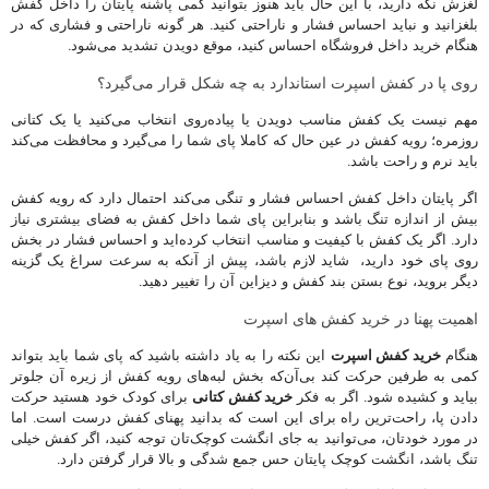
لغزش نگه دارید، با این حال باید هنوز بتوانید کمی پاشنه پایتان را داخل کفش
بلغزانید و نباید احساس فشار و ناراحتی کنید. هر گونه ناراحتی و فشاری که در
هنگام خرید داخل فروشگاه احساس کنید، موقع دویدن تشدید می‌شود.
روی پا در کفش اسپرت استاندارد به چه شکل قرار می‌گیرد؟
مهم نیست یک کفش مناسب دویدن یا پیاده‌روی انتخاب می‌کنید یا یک کتانی
روزمره؛ رویه کفش در عین حال که کاملا پای شما را می‌گیرد و محافظت می‌کند
باید نرم و راحت باشد.
اگر پایتان داخل کفش احساس فشار و تنگی می‌کند احتمال دارد که رویه کفش
بیش از اندازه تنگ باشد و بنابراین پای شما داخل کفش به فضای بیشتری نیاز
دارد. اگر یک کفش با کیفیت و مناسب انتخاب کرده‌اید و احساس فشار در بخش
روی پای خود دارید، شاید لازم باشد، پیش از آنکه به سرعت سراغ یک گزینه
دیگر بروید، نوع بستن بند کفش و دیزاین‌ آن را تغییر دهید.
اهمیت پهنا در خرید کفش های اسپرت
هنگام
خرید کفش‌ اسپرت
این نکته را به یاد داشته باشید که پای شما باید بتواند
کمی به طرفین حرکت کند بی‌آن‌که بخش لبه‌های رویه کفش از زیره آن جلوتر
بیاید و کشیده شود. اگر به فکر
خرید کفش کتانی
برای کودک خود هستید حرکت
دادن پا، راحت‌ترین راه برای این است که بدانید پهنای کفش درست است. اما
در مورد خودتان، می‌توانید به جای انگشت کوچک‌تان توجه کنید، اگر کفش خیلی
تنگ باشد، انگشت کوچک پایتان حس جمع شدگی و بالا قرار گرفتن دارد.